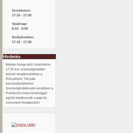
Szombaton:
1
7:10 - 17:50
Vasárnap:
8:15 -
8:50
Elsőpénteken:
17:15 - 17:50
Hirdetés
Minden hónap első csütörtökön
17:15-kor szentségimádást
tartunk templomunkban a
Rózsafüzér Társulat
közreműködésével.
Szentségimádásunk keretében a
Prohászka Imaszövetséggel
együtt imádkozunk a papi és
szerzetesi hivatásokért.