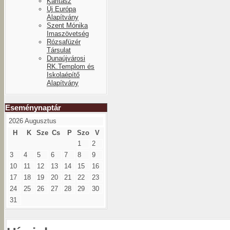
Karitász
Új Európa
Alapítvány
Szent Mónika
Imaszövetség
Rózsafüzér
Társulat
Dunaújvárosi
RK.Templom és
Iskolaépítő
Alapítvány
Eseménynaptár
2026 Augusztus
H
K
Sze
Cs
P
Szo
V
1
2
3
4
5
6
7
8
9
10
11
12
13
14
15
16
17
18
19
20
21
22
23
24
25
26
27
28
29
30
31