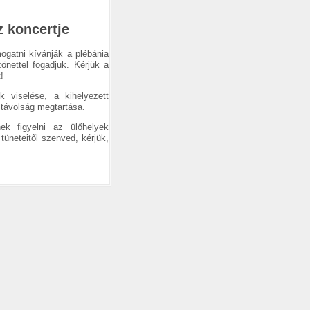
 koncertje
ogatni kívánják a plébánia
nettel fogadjuk. Kérjük a
!
 viselése, a kihelyezett
 távolság megtartása.
ek figyelni az ülőhelyek
 tüneteitől szenved, kérjük,