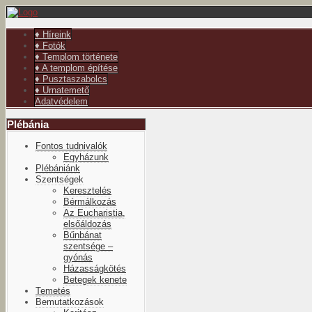
év
hónap
év
hónap
♦ Híreink
♦ Fotók
♦ Templom története
♦ A templom építése
♦ Pusztaszabolcs
♦ Urnatemető
Adatvédelem
Plébánia
Fontos tudnivalók
Egyházunk
Plébániánk
Szentségek
Keresztelés
Bérmálkozás
Az Eucharistia,
elsőáldozás
Bűnbánat
szentsége –
gyónás
Házasságkötés
Betegek kenete
Temetés
Bemutatkozások