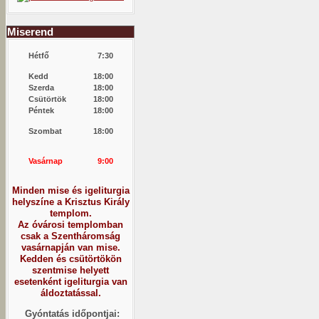
Miserend
Hétfő
7:30
Kedd
18:00
Szerda
18:00
Csütörtök
18:00
Péntek
18:00
Szombat
18:00
Vasárnap
9:00
Minden mise és igeliturgia
helyszíne a Krisztus Király
templom.
Az óvárosi templomban
csak a Szentháromság
vasárnapján van mise.
Kedden és csütörtökön
szentmise helyett
esetenként igeliturgia van
áldoztatással.
Gyóntatás időpontjai: