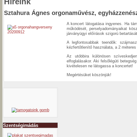
Híreink
Sztahura Ágnes orgonaművész, egyházzenész
A koncert látogatása ingyenes. Ha tám
működését, perselyadományaikat köszö
járványügyi előírások szigorú betartását
A legfontosabbak teendők: szájmaszk
kézfertőtlenítő használata, a 2 méteres
Az utóbbira különösen szíveskedjen
elfoglalásakor. Aki felsőlégúti betegség
kivételesen ne látogassa a koncertet!
Megértésüket köszönjük!
Szentségimádás