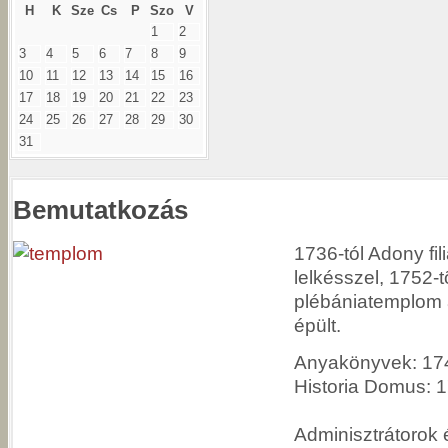
H
K
Sze
Cs
P
Szo
V
1
2
3
4
5
6
7
8
9
10
11
12
13
14
15
16
17
18
19
20
21
22
23
24
25
26
27
28
29
30
31
Bemutatkozás
1736-tól Adony fili
lelkésszel, 1752-t
plébániatemplom 
épült.
Anyakönyvek: 174
Historia Domus: 1
Adminisztrátorok