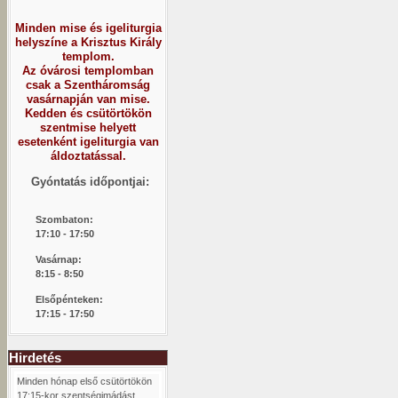
Minden mise és igeliturgia
helyszíne a Krisztus Király
templom.
Az óvárosi templomban
csak a Szentháromság
vasárnapján van mise.
Kedden és csütörtökön
szentmise helyett
esetenként igeliturgia van
áldoztatással.
Gyóntatás időpontjai:
Szombaton:
1
7:10 - 17:50
Vasárnap:
8:15 -
8:50
Elsőpénteken:
17:15 - 17:50
Hirdetés
Minden hónap első csütörtökön
17:15-kor szentségimádást