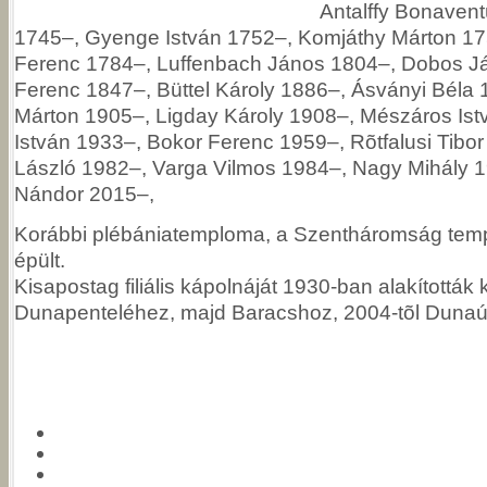
Antalffy Bonavent
1745–, Gyenge István 1752–, Komjáthy Márton 1
Ferenc 1784–, Luffenbach János 1804–, Dobos J
Ferenc 1847–, Büttel Károly 1886–, Ásványi Béla
Márton 1905–, Ligday Károly 1908–, Mészáros Ist
István 1933–, Bokor Ferenc 1959–, Rõtfalusi Tibo
László 1982–, Varga Vilmos 1984–, Nagy Mihály 1
Nándor 2015–,
Korábbi plébániatemploma, a Szentháromság tem
épült.
Kisapostag filiális kápolnáját 1930-ban alakították k
Dunapenteléhez, majd Baracshoz, 2004-tõl Dunaúj