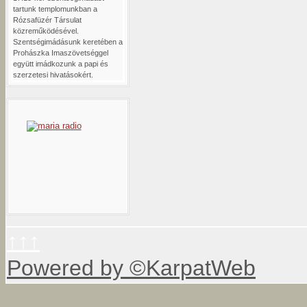
tartunk templomunkban a
Rózsafüzér Társulat
közreműködésével.
Szentségimádásunk keretében a
Prohászka Imaszövetséggel
együtt imádkozunk a papi és
szerzetesi hivatásokért.
↑↑↑
Powered by ©KarpatWeb