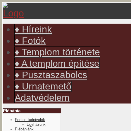
év
hónap
év
hónap
♦ Híreink
♦ Fotók
♦ Templom története
♦ A templom építése
♦ Pusztaszabolcs
♦ Urnatemető
Adatvédelem
Plébánia
Fontos tudnivalók
Egyházunk
Plébániánk