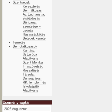
Szentségek
Keresztelés
Bérmálkozás
Az Eucharistia,
elsőáldozás
Bűnbánat
szentsége –
gyónás
Házasságkötés
Betegek kenete
Temetés
Bemutatkozások
Karitász
Új Európa
Alapítvány
Szent Mónika
Imaszövetség
Rózsafüzér
Társulat
Dunaújvárosi
RK.Templom és
Iskolaépítő
Alapítvány
Eseménynaptár
2026 Augusztus