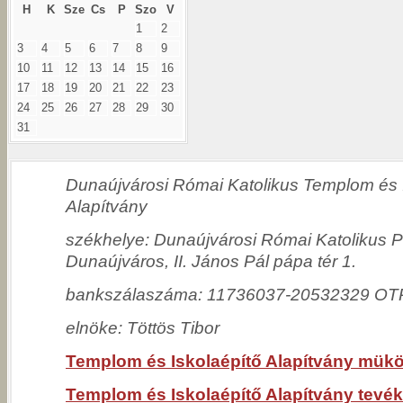
H
K
Sze
Cs
P
Szo
V
1
2
3
4
5
6
7
8
9
10
11
12
13
14
15
16
17
18
19
20
21
22
23
24
25
26
27
28
29
30
31
Dunaújvárosi Római Katolikus Templom és 
Alapítvány
székhelye:
Dunaújvárosi Római Katolikus P
Dunaújváros, II. János Pál pápa tér 1.
bankszálaszáma: 11736037-20532329 OT
elnöke:
Töttös Tibor
Templom és Iskolaépítő Alapítvány mük
Templom és Iskolaépítő Alapítvány tevé