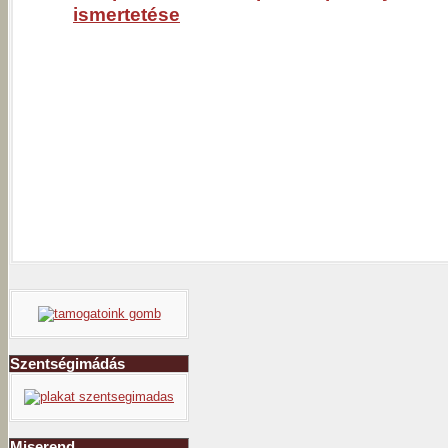
ismertetése
Szentségimádás
Miserend