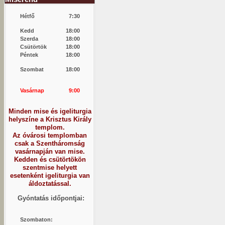
Hétfő
7:30
Kedd
18:00
Szerda
18:00
Csütörtök
18:00
Péntek
18:00
Szombat
18:00
Vasárnap
9:00
Minden mise és igeliturgia
helyszíne a Krisztus Király
templom.
Az óvárosi templomban
csak a Szentháromság
vasárnapján van mise.
Kedden és csütörtökön
szentmise helyett
esetenként igeliturgia van
áldoztatással.
Gyóntatás időpontjai:
Szombaton: