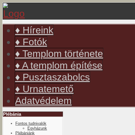
év
hónap
év
hónap
♦ Híreink
♦ Fotók
♦ Templom története
♦ A templom építése
♦ Pusztaszabolcs
♦ Urnatemető
Adatvédelem
Plébánia
Fontos tudnivalók
Egyházunk
Plébániánk