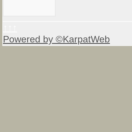
↑↑↑
Powered by ©KarpatWeb