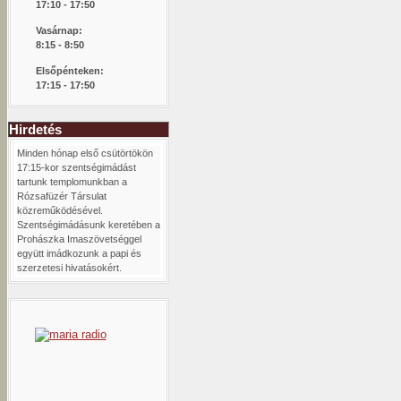
1
7:10 - 17:50
Vasárnap:
8:15 -
8:50
Elsőpénteken:
17:15 - 17:50
Hirdetés
Minden hónap első csütörtökön
17:15-kor szentségimádást
tartunk templomunkban a
Rózsafüzér Társulat
közreműködésével.
Szentségimádásunk keretében a
Prohászka Imaszövetséggel
együtt imádkozunk a papi és
szerzetesi hivatásokért.