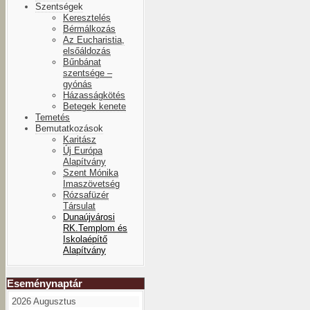
Szentségek
Keresztelés
Bérmálkozás
Az Eucharistia,
elsőáldozás
Bűnbánat
szentsége –
gyónás
Házasságkötés
Betegek kenete
Temetés
Bemutatkozások
Karitász
Új Európa
Alapítvány
Szent Mónika
Imaszövetség
Rózsafüzér
Társulat
Dunaújvárosi
RK.Templom és
Iskolaépítő
Alapítvány
Eseménynaptár
2026 Augusztus