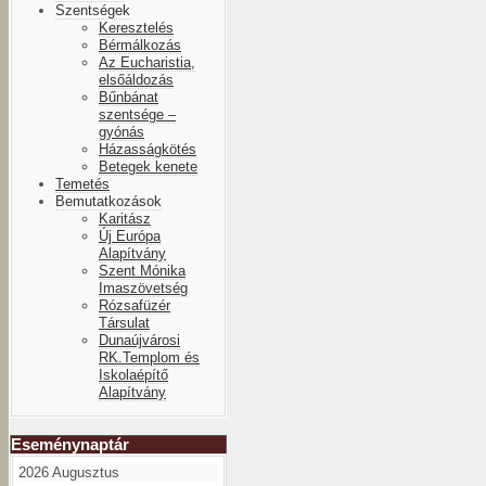
Szentségek
Keresztelés
Bérmálkozás
Az Eucharistia,
elsőáldozás
Bűnbánat
szentsége –
gyónás
Házasságkötés
Betegek kenete
Temetés
Bemutatkozások
Karitász
Új Európa
Alapítvány
Szent Mónika
Imaszövetség
Rózsafüzér
Társulat
Dunaújvárosi
RK.Templom és
Iskolaépítő
Alapítvány
Eseménynaptár
2026 Augusztus