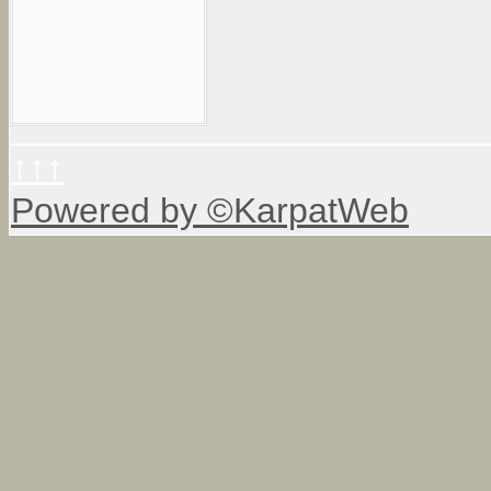
↑↑↑
Powered by ©KarpatWeb