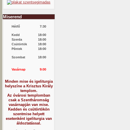
Miserend
Hétfő
7:30
Kedd
18:00
Szerda
18:00
Csütörtök
18:00
Péntek
18:00
Szombat
18:00
Vasárnap
9:00
Minden mise és igeliturgia
helyszíne a Krisztus Király
templom.
Az óvárosi templomban
csak a Szentháromság
vasárnapján van mise.
Kedden és csütörtökön
szentmise helyett
esetenként igeliturgia van
áldoztatással.