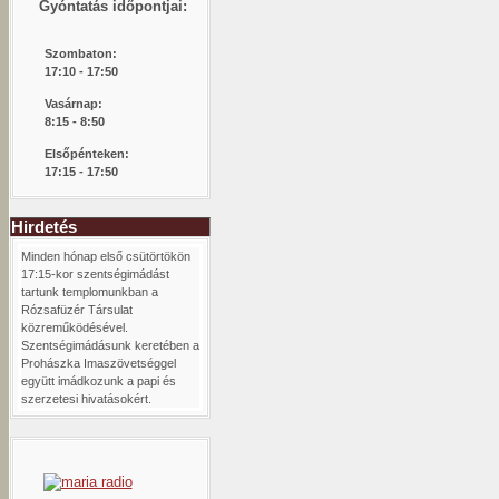
Gyóntatás időpontjai:
Szombaton:
1
7:10 - 17:50
Vasárnap:
8:15 -
8:50
Elsőpénteken:
17:15 - 17:50
Hirdetés
Minden hónap első csütörtökön
17:15-kor szentségimádást
tartunk templomunkban a
Rózsafüzér Társulat
közreműködésével.
Szentségimádásunk keretében a
Prohászka Imaszövetséggel
együtt imádkozunk a papi és
szerzetesi hivatásokért.