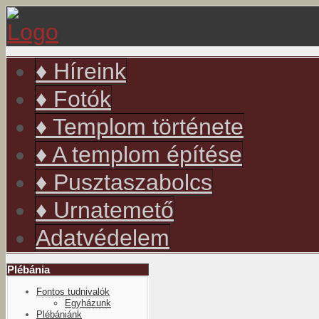
év
hónap
év
hónap
♦ Híreink
♦ Fotók
♦ Templom története
♦ A templom építése
♦ Pusztaszabolcs
♦ Urnatemető
Adatvédelem
Plébánia
Fontos tudnivalók
Egyházunk
Plébániánk