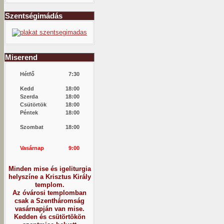
Szentségimádás
Miserend
Hétfő
7:30
Kedd
18:00
Szerda
18:00
Csütörtök
18:00
Péntek
18:00
Szombat
18:00
Vasárnap
9:00
Minden mise és igeliturgia
helyszíne a Krisztus Király
templom.
Az óvárosi templomban
csak a Szentháromság
vasárnapján van mise.
Kedden és csütörtökön