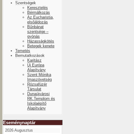
Szentségek
Keresztelés
Bérmálkozás
Az Eucharistia,
elsőáldozás
Bűnbánat
szentsége –
gyónás
Házasságkötés
Betegek kenete
Temetés
Bemutatkozások
Karitász
Új Európa
Alapítvány
Szent Mónika
Imaszövetség
Rózsafüzér
Társulat
Dunaújvárosi
RK.Templom és
Iskolaépítő
Alapítvány
Eseménynaptár
2026 Augusztus