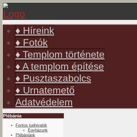
év
hónap
év
hónap
♦ Híreink
♦ Fotók
♦ Templom története
♦ A templom építése
♦ Pusztaszabolcs
♦ Urnatemető
Adatvédelem
Plébánia
Fontos tudnivalók
Egyházunk
Plébániánk