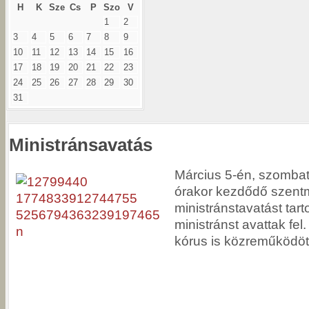
H
K
Sze
Cs
P
Szo
V
1
2
3
4
5
6
7
8
9
10
11
12
13
14
15
16
17
18
19
20
21
22
23
24
25
26
27
28
29
30
31
Ministránsavatás
Március 5-én, szombat
órakor kezdődő szent
ministránstavatást tart
ministránst avattak fel
kórus is közreműködöt