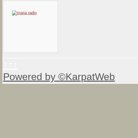
↑↑↑
Powered by ©KarpatWeb