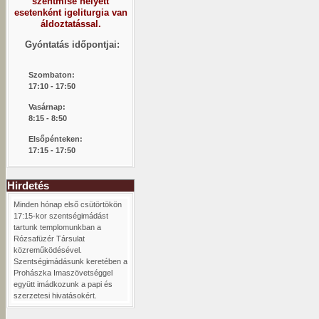
szentmise helyett
esetenként igeliturgia van
áldoztatással.
Gyóntatás időpontjai:
Szombaton:
1
7:10 - 17:50
Vasárnap:
8:15 -
8:50
Elsőpénteken:
17:15 - 17:50
Hirdetés
Minden hónap első csütörtökön
17:15-kor szentségimádást
tartunk templomunkban a
Rózsafüzér Társulat
közreműködésével.
Szentségimádásunk keretében a
Prohászka Imaszövetséggel
együtt imádkozunk a papi és
szerzetesi hivatásokért.