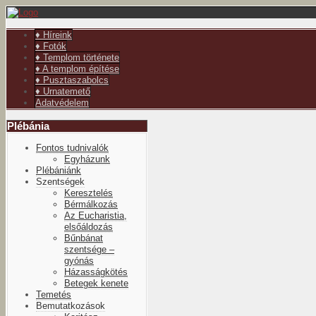
év
hónap
év
hónap
♦ Híreink
♦ Fotók
♦ Templom története
♦ A templom építése
♦ Pusztaszabolcs
♦ Urnatemető
Adatvédelem
Plébánia
Fontos tudnivalók
Egyházunk
Plébániánk
Szentségek
Keresztelés
Bérmálkozás
Az Eucharistia,
elsőáldozás
Bűnbánat
szentsége –
gyónás
Házasságkötés
Betegek kenete
Temetés
Bemutatkozások