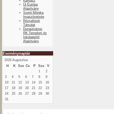
Karitász
Új Európa
Alapítvány
Szent Mónika
Imaszövetség
Rózsafüzér
Társulat
Dunaújvárosi
RK.Templom és
Iskolaépítő
Alapítvány
Eseménynaptár
2026 Augusztus
H
K
Sze
Cs
P
Szo
V
1
2
3
4
5
6
7
8
9
10
11
12
13
14
15
16
17
18
19
20
21
22
23
24
25
26
27
28
29
30
31