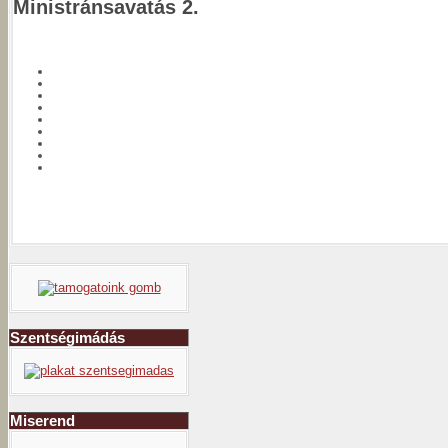
Ministránsavatás 2.
Szentségimádás
Miserend