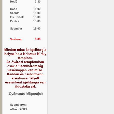
Hétfő
7:30
Kedd
18:00
Szerda
18:00
Csütörtök
18:00
Péntek
18:00
Szombat
18:00
Vasárnap
9:00
Minden mise és igeliturgia
helyszíne a Krisztus Király
templom.
Az óvárosi templomban
csak a Szentháromság
vasárnapján van mise.
Kedden és csütörtökön
szentmise helyett
esetenként igeliturgia van
áldoztatással.
Gyóntatás időpontjai:
Szombaton:
1
7:10 - 17:50