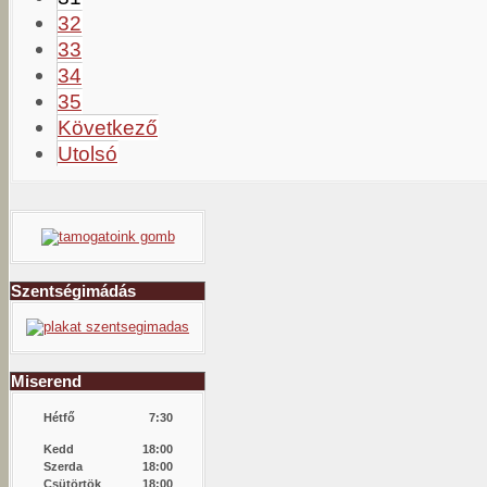
32
33
34
35
Következő
Utolsó
Szentségimádás
Miserend
Hétfő
7:30
Kedd
18:00
Szerda
18:00
Csütörtök
18:00