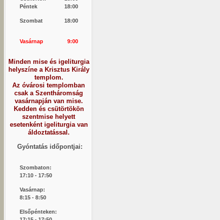
Péntek
18:00
Szombat
18:00
Vasárnap
9:00
Minden mise és igeliturgia
helyszíne a Krisztus Király
templom.
Az óvárosi templomban
csak a Szentháromság
vasárnapján van mise.
Kedden és csütörtökön
szentmise helyett
esetenként igeliturgia van
áldoztatással.
Gyóntatás időpontjai:
Szombaton:
1
7:10 - 17:50
Vasárnap:
8:15 -
8:50
Elsőpénteken:
17:15 - 17:50