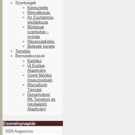
Szentségek
Keresztelés
Bérmálkozás
Az Eucharistia,
elsőáldozás
Bűnbánat
szentsége –
gyónás
Házasságkötés
Betegek kenete
Temetés
Bemutatkozások
Karitász
Új Európa
Alapítvány
Szent Mónika
Imaszövetség
Rózsafüzér
Társulat
Dunaújvárosi
RK.Templom és
Iskolaépítő
Alapítvány
Eseménynaptár
2026 Augusztus