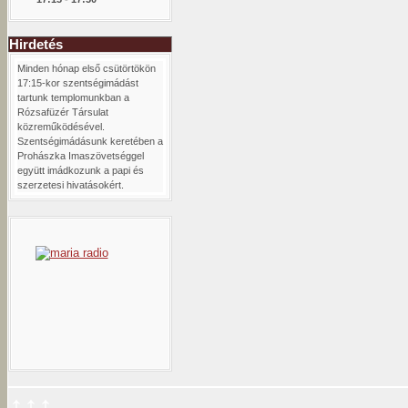
Hirdetés
Minden hónap első csütörtökön
17:15-kor szentségimádást
tartunk templomunkban a
Rózsafüzér Társulat
közreműködésével.
Szentségimádásunk keretében a
Prohászka Imaszövetséggel
együtt imádkozunk a papi és
szerzetesi hivatásokért.
↑↑↑