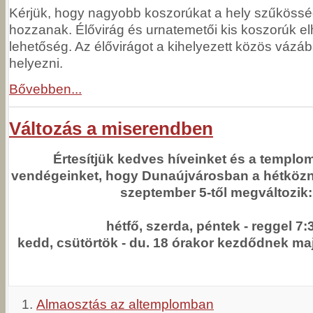
Kérjük, hogy nagyobb koszorúkat a hely szűkössé
hozzanak. Élővirág és urnatemetői kis koszorúk e
lehetőség. Az élővirágot a kihelyezett közös vázába
helyezni.
Bővebben...
Változás a miserendben
Értesítjük kedves híveinket és a templo
vendégeinket, hogy Dunaújvárosban a hétközn
szeptember 5-től megváltozik:
hétfő, szerda, péntek - reggel 7:
kedd, csütörtök - du. 18 órakor kezdődnek ma
Almaosztás az altemplomban