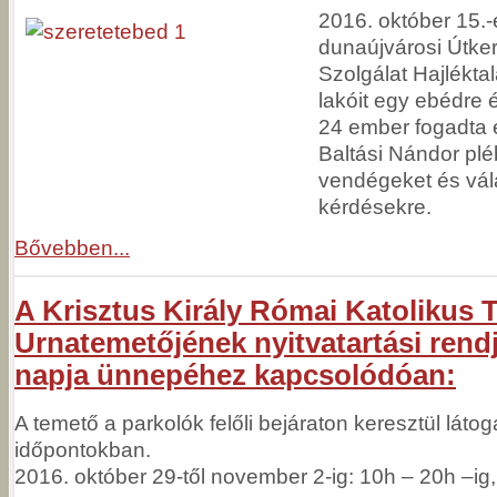
2016. október 15.
dunaújvárosi Útke
Szolgálat Hajlékta
lakóit egy ebédre 
24 ember fogadta 
Baltási Nándor pl
vendégeket és válas
kérdésekre.
Bővebben...
A Krisztus Király Római Katolikus
Urnatemetőjének nyitvatartási rendj
napja ünnepéhez kapcsolódóan:
A temető a parkolók felőli bejáraton keresztül látog
időpontokban.
2016. október 29-től november 2-ig: 10h – 20h –ig,