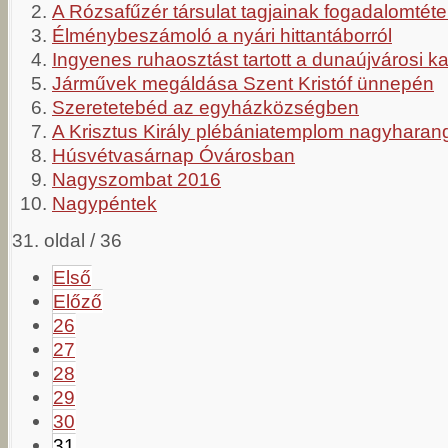
A Rózsafűzér társulat tagjainak fogadalomtéte
Élménybeszámoló a nyári hittantáborról
Ingyenes ruhaosztást tartott a dunaújvárosi ka
Járművek megáldása Szent Kristóf ünnepén
Szeretetebéd az egyházközségben
A Krisztus Király plébániatemplom nagyharan
Húsvétvasárnap Óvárosban
Nagyszombat 2016
Nagypéntek
31. oldal / 36
Első
Előző
26
27
28
29
30
31