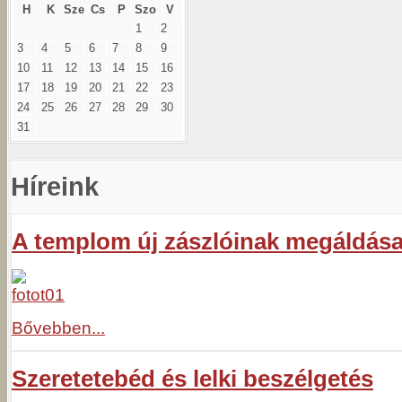
H
K
Sze
Cs
P
Szo
V
1
2
3
4
5
6
7
8
9
10
11
12
13
14
15
16
17
18
19
20
21
22
23
24
25
26
27
28
29
30
31
Híreink
A templom új zászlóinak megáldás
Bővebben...
Szeretetebéd és lelki beszélgetés