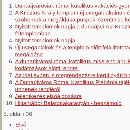
Dunaújvárosiak római katolikus vakációs gye
A Krisztus Király templom új üvegablakainak 
szobornak a megáldása püspöki szentmise ke
Nyitott templomok napja a dunaújvárosi Kriszt
főtemplomban
Nyitott templomok napja
Új üvegablakok és a templom előtt felállított 
megáldása
A dunaújvárosi római katolikus miserend április
korlátozások előtti rendre.
Az idei évben is megrendezésre kerül nyári hi
A Dunaújváros Római Katolikus Plébánia tájék
ünnepek rendjéről
Jelentkezés elsőáldozásra
Hittantábor Balatonakarattyán - beszámoló
5. oldal / 36
Első