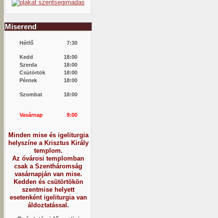
Miserend
Hétfő
7:30
Kedd
18:00
Szerda
18:00
Csütörtök
18:00
Péntek
18:00
Szombat
18:00
Vasárnap
9:00
Minden mise és igeliturgia
helyszíne a Krisztus Király
templom.
Az óvárosi templomban
csak a Szentháromság
vasárnapján van mise.
Kedden és csütörtökön
szentmise helyett
esetenként igeliturgia van
áldoztatással.