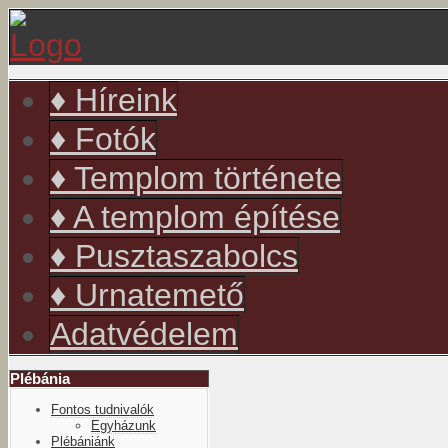
év
hónap
év
hónap
♦ Híreink
♦ Fotók
♦ Templom története
♦ A templom építése
♦ Pusztaszabolcs
♦ Urnatemető
Adatvédelem
Plébánia
Fontos tudnivalók
Egyházunk
Plébániánk