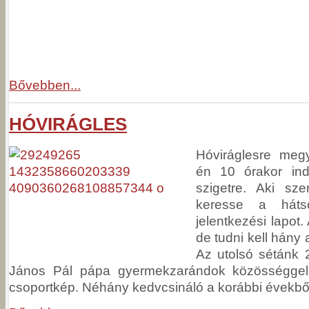
Bővebben...
HÓVIRÁGLES
Hóviráglesre meg
én 10 órakor ind
szigetre. Aki sze
keresse a háts
jelentkezési lapot.
de tudni kell hány
Az utolsó sétánk 2
János Pál pápa gyermekzarándok közösséggel,
csoportkép. Néhány kedvcsináló a korábbi évekbő