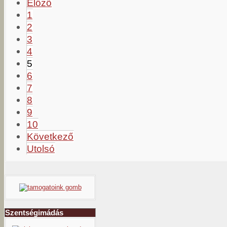
Előző
1
2
3
4
5
6
7
8
9
10
Következő
Utolsó
Szentségimádás