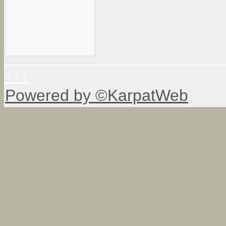
↑↑↑
Powered by ©KarpatWeb