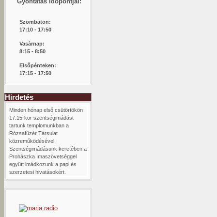
Gyóntatás időpontjai:
Szombaton:
1
7:10 - 17:50
Vasárnap:
8:15 -
8:50
Elsőpénteken:
17:15 - 17:50
Hirdetés
Minden hónap első csütörtökön
17:15-kor szentségimádást
tartunk templomunkban a
Rózsafüzér Társulat
közreműködésével.
Szentségimádásunk keretében a
Prohászka Imaszövetséggel
együtt imádkozunk a papi és
szerzetesi hivatásokért.