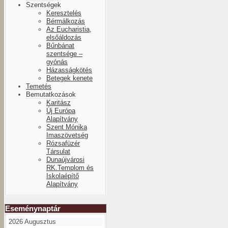
Szentségek
Keresztelés
Bérmálkozás
Az Eucharistia,
elsőáldozás
Bűnbánat
szentsége –
gyónás
Házasságkötés
Betegek kenete
Temetés
Bemutatkozások
Karitász
Új Európa
Alapítvány
Szent Mónika
Imaszövetség
Rózsafüzér
Társulat
Dunaújvárosi
RK.Templom és
Iskolaépítő
Alapítvány
Eseménynaptár
2026 Augusztus