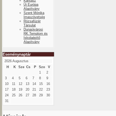
Karitász
Új Európa
Alapítvány
Szent Mónika
Imaszövetség
Rózsafüzér
Társulat
Dunaújvárosi
RK.Templom és
Iskolaépítő
Alapítvány
Eseménynaptár
2026 Augusztus
H
K
Sze
Cs
P
Szo
V
1
2
3
4
5
6
7
8
9
10
11
12
13
14
15
16
17
18
19
20
21
22
23
24
25
26
27
28
29
30
31