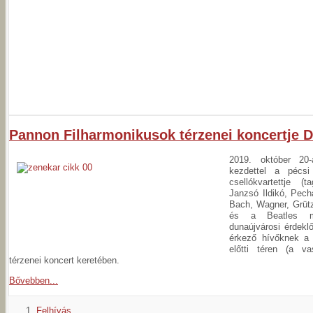
Pannon Filharmonikusok térzenei koncertje 
2019. október 20-
kezdettel a pécsi
csellókvartettje (
Janzsó Ildikó, Pec
Bach, Wagner, Grütz
és a Beatles mű
dunaújvárosi érdekl
érkező hívőknek a 
előtti téren (a va
térzenei koncert keretében.
Bővebben...
Felhívás