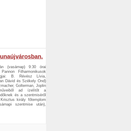
Dunaújvárosban.
án (vasárnap) 9:30 órai
 Pannon Filharmonikusok
tagjai: B. Révész Lívia,
han Dávid és Székely Ond)
macher, Golterman, Joplin
veiből ad ízelítőt a
ődőknek és a szentmiséről
Krisztus király főtemplom
sárnapi szentmise után),