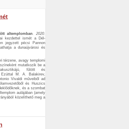
mét
tött altemplomban
.
2020.
i kezdettel ismét a Dél-
en jegyzett pécsi Pannon
gathatja a dunaújvárosi és
éri térzene, avagy templomi
yszíneként mutatkozik be a
kusztikájú, fűtött és
 Ezúttal M. A. Balakirev,
tonio Vivaldi műveiből ad
zólamvezetőből és Huszics
rdeklődőknek, és a szombat
altemplom aulájában (amely
irányából közelíthető meg a
n