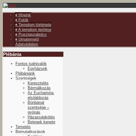
év
hónap
év
hónap
♦ Híreink
♦ Fotók
♦ Templom története
♦ A templom építése
♦ Pusztaszabolcs
♦ Urnatemető
Adatvédelem
Plébánia
Fontos tudnivalók
Egyházunk
Plébániánk
Szentségek
Keresztelés
Bérmálkozás
Az Eucharistia,
elsőáldozás
Bűnbánat
szentsége –
gyónás
Házasságkötés
Betegek kenete
Temetés
Bemutatkozások