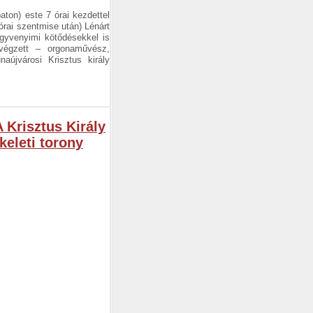
ton) este 7 órai kezdettel
órai szentmise után) Lénárt
gyvenyimi kötődésekkel is
végzett – orgonaművész,
aújvárosi Krisztus király
Krisztus Király
keleti torony