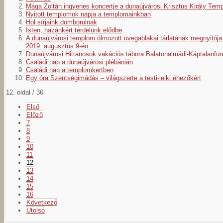
Mága Zoltán ingyenes koncertje a dunaújvárosi Krisztus Király Tem
Nyitott templomok napja a templomainkban
Hol sírjaink domborulnak
Isten, hazánkért térdelünk elődbe
A dunaújvárosi templom ólmozott üvegablakai tárlatának megnyitója
2019. augusztus 9-én.
Dunaújvárosi Hittanosok vakációs tábora Balatonalmádi-Káptalanfü
Családi nap a dunaújvárosi plébánián
Családi nap a templomkertben
Egy óra Szentségimádás – világszerte a testi-lelki éhezőkért
12. oldal / 36
Első
Előző
7
8
9
10
11
12
13
14
15
16
Következő
Utolsó