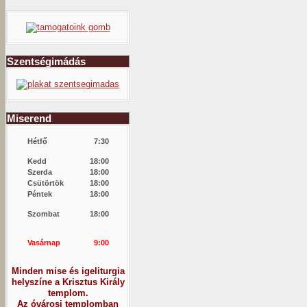
Szentségimádás
Miserend
Hétfő
7:30
Kedd
18:00
Szerda
18:00
Csütörtök
18:00
Péntek
18:00
Szombat
18:00
Vasárnap
9:00
Minden mise és igeliturgia
helyszíne a Krisztus Király
templom.
Az óvárosi templomban