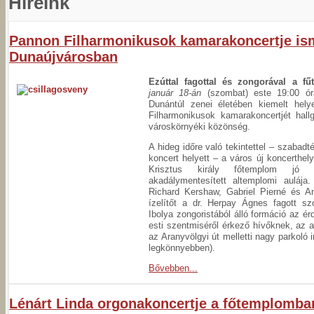
Híreink
Pannon Filharmonikusok kamarakoncertje is
Dunaújvárosban
Ezúttal fagottal és zongorával a fű
január 18-án
(szombat) este 19:00 óra
Dunántúl zenei életében kiemelt hely
Filharmonikusok kamarakoncertjét hall
városkörnyéki közönség.
A hideg időre való tekintettel – szabadt
koncert helyett – a város új koncerthel
Krisztus király főtemplom jó a
akadálymentesített altemplomi aulája.
Richard Kershaw, Gabriel Pierné és An
ízelítőt a dr. Herpay Ágnes fagott s
Ibolya zongoristából álló formáció az é
esti szentmiséről érkező hívőknek, az 
az Aranyvölgyi út melletti nagy parkoló 
legkönnyebben).
Bővebben...
Lénárt Linda orgonakoncertje a főtemplomba