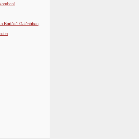
plomban!
 a Bartók1 Galériában,
reden