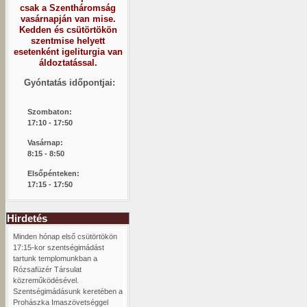
csak a Szentháromság
vasárnapján van mise.
Kedden és csütörtökön
szentmise helyett
esetenként igeliturgia van
áldoztatással.
Gyóntatás időpontjai:
Szombaton:
1
7:10 - 17:50
Vasárnap:
8:15 -
8:50
Elsőpénteken:
17:15 - 17:50
Hirdetés
Minden hónap első csütörtökön
17:15-kor szentségimádást
tartunk templomunkban a
Rózsafüzér Társulat
közreműködésével.
Szentségimádásunk keretében a
Prohászka Imaszövetséggel