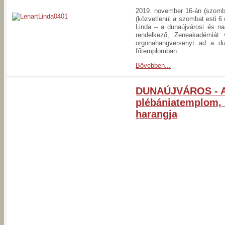
2019. november 16-án (szomba
(közvetlenül a szombat esti 6 
Linda – a dunaújvárosi és na
rendelkező, Zeneakadémiát 
orgonahangversenyt ad a dun
főtemplomban.
Bővebben...
DUNAÚJVÁROS - A 
plébániatemplom, 
harangja