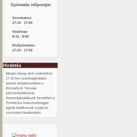
Gyóntatás időpontjai:
Szombaton:
1
7:10 - 17:50
Vasárnap:
8:15 -
8:50
Elsőpénteken:
17:15 - 17:50
Hirdetés
Minden hónap első csütörtökön
17:15-kor szentségimádást
tartunk templomunkban a
Rózsafüzér Társulat
közreműködésével.
Szentségimádásunk keretében a
Prohászka Imaszövetséggel
együtt imádkozunk a papi és
szerzetesi hivatásokért.